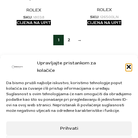
ROLEX
ROLEX
SKU:
126500LN
SKU:
18038
CIJENA NA UPIT
CIJENA NA UPIT
1
2
→
Upravljajte pristankom za
kolačiće
WATCHIMPEX d.o.o. za trgovinu i usluge
Da bismo pružili najbolje iskustvo, koristimo tehnologije poput
Snježnička ulica 25, 31000, Osijek, Hrvatska
kolačića za čuvanje i/ili pristup informacijama o uređaju.
Suglasnost s ovim tehnologijama će nam omogućiti da obrađujemo
Tel: +385 95 303 3333
podatke kao što su ponašanje pri pregledavanju ili jedinstveni ID-
Mail: info@watchimpex.com
ovi na ovoj web stranici. Nepristanak ili povlačenje suglasnosti
može negativno utjecati na određene karakteristike i funkcije.
NAŠA KOLEKCIJA
Prihvati
INFORMACIJE