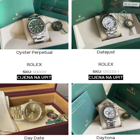
Datejust
Oyster Perpetual
ROLEX
ROLEX
SKU:
126333-1
SKU:
124300
CIJENA NA UPIT
CIJENA NA UPIT
Daytona
Day Date